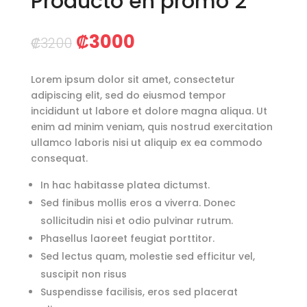
Producto en promo 2
Original
Current
₡
3000
₡
3200
price
price
was:
is:
Lorem ipsum dolor sit amet, consectetur
₡3200.
₡3000.
adipiscing elit, sed do eiusmod tempor
incididunt ut labore et dolore magna aliqua. Ut
enim ad minim veniam, quis nostrud exercitation
ullamco laboris nisi ut aliquip ex ea commodo
consequat.
In hac habitasse platea dictumst.
Sed finibus mollis eros a viverra. Donec
sollicitudin nisi et odio pulvinar rutrum.
Phasellus laoreet feugiat porttitor.
Sed lectus quam, molestie sed efficitur vel,
suscipit non risus
Suspendisse facilisis, eros sed placerat