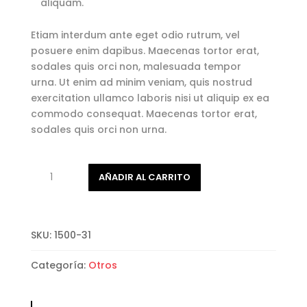
aliquam.
Etiam interdum ante eget odio rutrum, vel
posuere enim dapibus. Maecenas tortor erat,
sodales quis orci non, malesuada tempor
urna. Ut enim ad minim veniam, quis nostrud
exercitation ullamco laboris nisi ut aliquip ex ea
commodo consequat. Maecenas tortor erat,
sodales quis orci non urna.
Producto
AÑADIR AL CARRITO
en
promo
2
cantidad
SKU:
1500-31
Categoría:
Otros