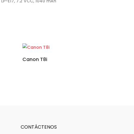
 LP-E17, 7.2 VCC, 1040 mAh
Canon T8i
CONTÁCTENOS