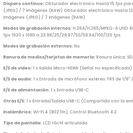
Disparo continuo:
Obturador electrónico Hasta 15 fps pa
(JPEG) / 7 imágenes (RAW) Obturador electrónico Hasta 1
imágenes (JPEG) / 7 imágenes (RAW)
Modos de grabación internos:
H.264/H.265/MPEG-4 UHD 4K 
fps 1920 x 1080 a 23.98/25/29.97/50/59.94/100/120 fps
Modos de grabación externos:
No
Ranura de medios/tarjetas de memoria:
Ranura única: S
E/S de video:
1 x Salida Micro-HDMI (Señal no especificada)
E/S de audio:
1 x Entrada de micrófono estéreo TRS de 1/8"
E/S de alimentación:
1 x Entrada USB-C
Otras E/S:
1 x Entrada/Salida USB-C (Compartida con la en
Inalámbrico:
Wi-Fi 4 (802.11n), Control Bluetooth 4.2
Tipo de pantalla:
LCD táctil articulada