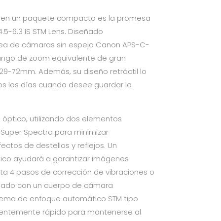
 en un paquete compacto es la promesa
.5-6.3 IS STM Lens. Diseñado
nea de cámaras sin espejo Canon APS-C-
 rango de zoom equivalente de gran
 29-72mm. Además, su diseño retráctil lo
dos los días cuando desee guardar la
 óptico, utilizando dos elementos
o Super Spectra para minimizar
fectos de destellos y reflejos. Un
tico ayudará a garantizar imágenes
ta 4 pasos de corrección de vibraciones o
inado con un cuerpo de cámara
stema de enfoque automático STM tipo
icientemente rápido para mantenerse al