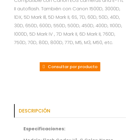
Compatible con Canon EOS cameras and E-TTL
II autoflash. También con Canon 1500D, 3000D,
1DX, 5D Mark Ill, 5D Mark II, 6S, 7D, 60D, 50D, 40D,
30D, 650D, 600D, 550D, 500D, 450D, 400D, 1100D,
1000D, 5D Mark IV , 7D Mark II, 6D Mark II, 760D,
750D, 70D, 80D, 800D, 77D, M5, M3, M50, etc.
Consultar por producto
DESCRIPCIÓN
Especificaciones: