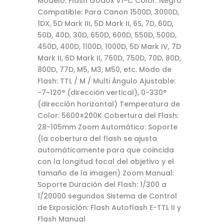
Modelo: Flash Godox V1-C Color: Negro
Compatible: Para Canon 1500D, 3000D,
1DX, 5D Mark III, 5D Mark II, 6S, 7D, 60D,
50D, 40D, 30D, 650D, 600D, 550D, 500D,
450D, 400D, 1100D, 1000D, 5D Mark IV, 7D
Mark II, 6D Mark II, 760D, 750D, 70D, 80D,
800D, 77D, M5, M3, M50, etc. Modo de
Flash: TTL / M / Multi Ángulo Ajustable:
-7~120° (dirección vertical), 0-330°
(dirección horizontal) Temperatura de
Color: 5600±200K Cobertura del Flash:
28-105mm Zoom Automático: Soporte
(la cobertura del flash se ajusta
automáticamente para que coincida
con la longitud focal del objetivo y el
tamaño de la imagen) Zoom Manual:
Soporte Duración del Flash: 1/300 a
1/20000 segundos Sistema de Control
de Exposición: Flash Autoflash E-TTL II y
Flash Manual