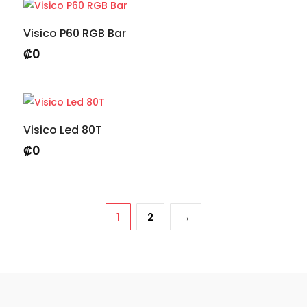
Visico P60 RGB Bar
₡
0
Visico Led 80T
₡
0
1
2
→