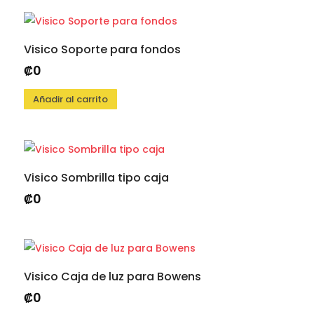
Visico Soporte para fondos
₡
0
Añadir al carrito
Visico Sombrilla tipo caja
₡
0
Visico Caja de luz para Bowens
₡
0