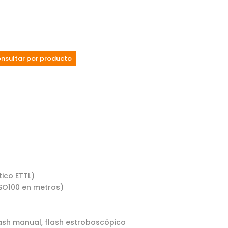
nsultar por producto
ico ETTL)
ISO100 en metros)
lash manual, flash estroboscópico