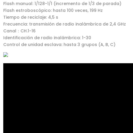
Flash manual: 1/128-1/1 (incremento de 1/3 de parada)
Flash estroboscópico: hasta 100 veces, 199 Hz
Tiempo de reciclaje: 4,5 s
Frecuencia: transmisión de radio inalámbrica de 2,4 GHz
Canal：CH.1-16
Identificación de radio inalámbrica: 1-30
Control de unidad esclava: hasta 3 grupos (A, B, C)